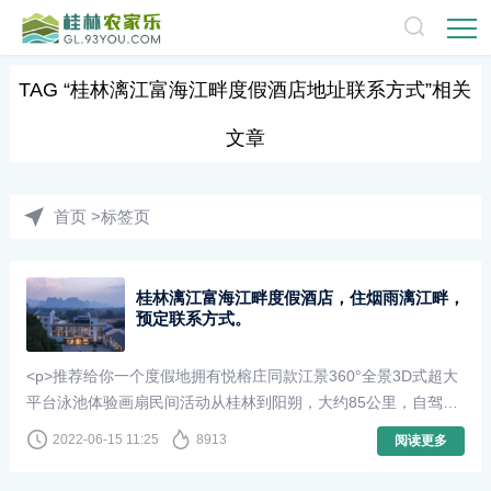
TAG
“桂林漓江富海江畔度假酒店地址联系方式”相关
文章
首页
>标签页
桂林漓江富海江畔度假酒店，住烟雨漓江畔，
预定联系方式。
<p>推荐给你一个度假地拥有悦榕庄同款江景360°全景3D式超大
平台泳池体验画扇民间活动从桂林到阳朔，大约85公里，自驾2h
的行程。世界很小，最美丽的旅途不是去远方而是找到一处远离
2022-06-15 11:25
8913
阅读更多
世俗的栖息之地。在疲惫的旅行中，选择好的住所才是正经事！
不管是出差、蜜月、旅行、带娃....这个地方像家一样...