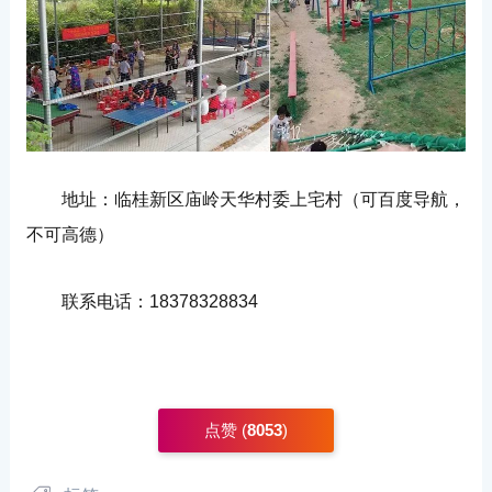
地址：
临桂新区庙岭天华村委上宅村（可百度导航，
不可高德）
联系电话：
18378328834
点赞 (
8053
)