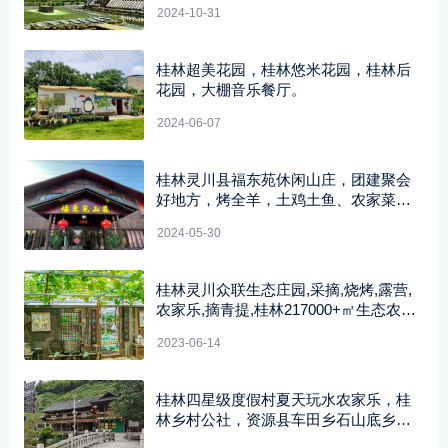
2024-10-31
桂林超美花园，桂林悠米花园，桂林后
花园，大棚音乐餐厅。
2024-06-07
桂林灵川县福东苑休闲山庄，团建聚会
好地方，烤全羊，土鸡土鱼、农家菜、
烧烤都有。
2024-05-30
桂林灵川众联生态庄园,采摘,烧烤,露营,
农家乐,摘青提,桂林217000+㎡生态农
庄。
2023-06-14
桂林四星级度假村夏天玩水农家乐，桂
林乡村公社，资源县车田乡石山底乡村
公社。